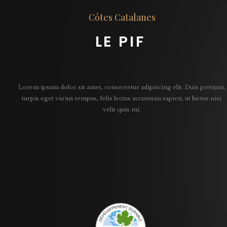
Côtes Catalanes
LE PIF
Lorem ipsum dolor sit amet, consectetur adipiscing elit. Duis pretium,
turpis eget varius tempus, felis lectus accumsan sapien, ut luctus nisi
velit quis mi.